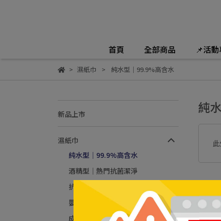
首頁
全部商品
📌活
濕紙巾
純水型｜99.9%高含水
純水
新品上市
濕紙巾
此
純水型｜99.9%高含水
酒精型｜熱門抗菌潔淨
抗病毒｜醫師推薦
嬰兒型｜舒適棉柔厚實
成人型｜清爽淨味潔膚