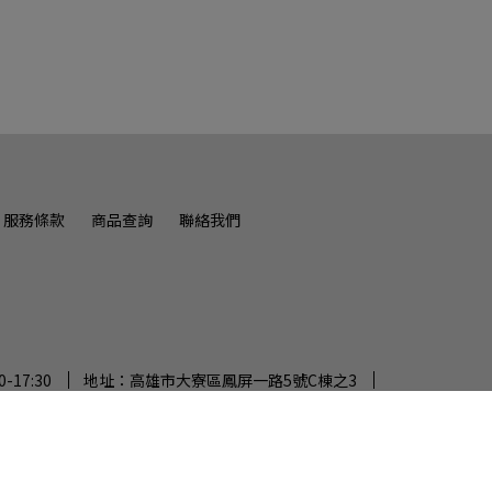
服務條款
商品查詢
聯絡我們
-17:30
地址：高雄市大寮區鳳屏一路5號C棟之3
ved.
Designed by
CYBERBIZ
.