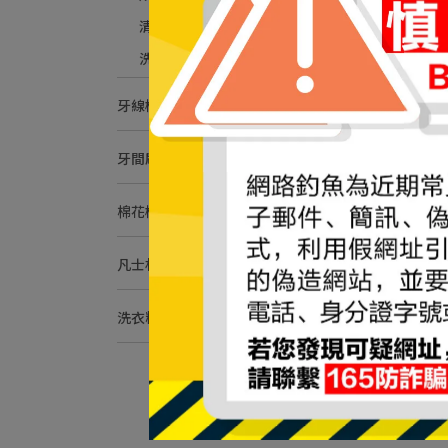
清潔型｜打掃抗菌便利
洗臉巾｜乾濕兩用巾
牙線棒
牙間刷/牙籤刷
棉花棒
凡士林
洗衣精