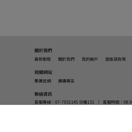
關於我們
最新動態
關於我們
我的帳戶
退換貨政策
相關網站
集團官網
團購專區
聯絡資訊
客服專線：07-7031145 分機131
客服時間：08:30
統一編號：23642998
Copyright ©
奈森克林官方旗艦館
All Rights Reser