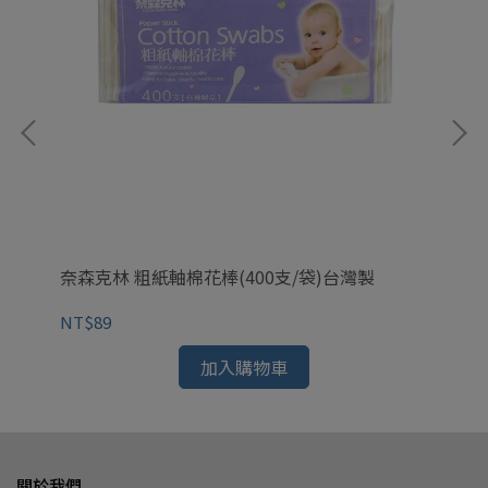
奈森克林 粗紙軸棉花棒(400支/袋)台灣製
奈
NT$89
NT
加入購物車
關於我們