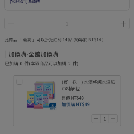
(官網8月)滿額禮
此商品 「 最高 」可以折抵紅利
14
點 (約等於
NT$14
)
加價購-全館加價購
已加購
0
件
(本區商品可以加購
2
件)
(買一送一) 水滴將純水濕紙
巾8抽6包
售價
NT$49
加價購
NT$49