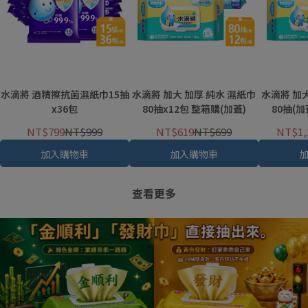
水滴將 酒精擦抗菌濕紙巾15抽
水滴將 加大 加厚 純水 濕紙巾
水滴將 加大
x36包
80抽x12包 整箱購(加蓋)
80抽(加
NT$799
NT$999
NT$619
NT$699
NT$1,
加入購物車
加入購物車
查看更多