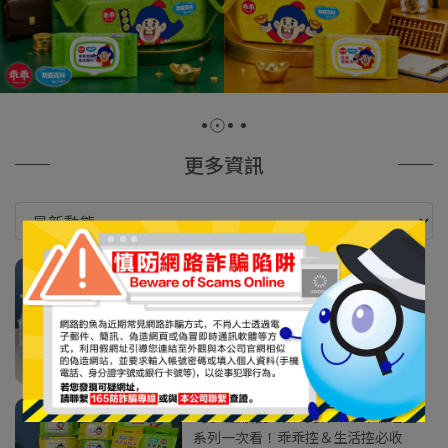
更多資訊
【小編開箱】適膚克林紙軸棉花棒 7
款一次開箱！原來有這麼多種棉花棒
繼續閱讀
【小編開箱】奈森克林 X 乖乖聯名全
系列一次看！乖乖控＆生活控必收