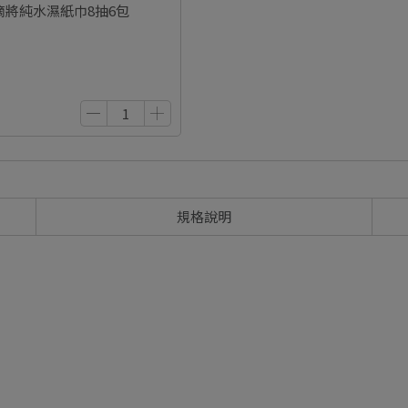
水滴將純水濕紙巾8抽6包
規格說明