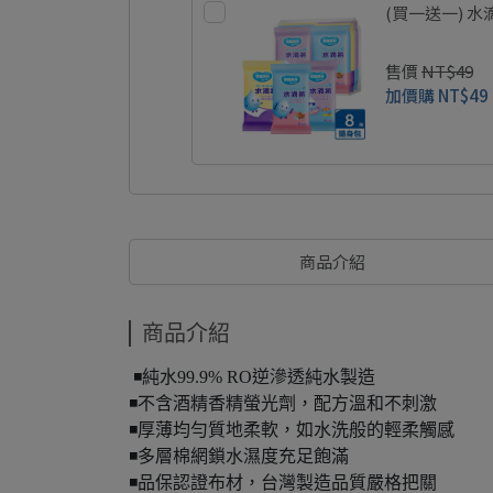
(買一送一) 
售價
NT$49
加價購
NT$49
商品介紹
商品介紹
◾️純水99.9% RO逆滲透純水製造
◾️不含酒精香精螢光劑，配方溫和不刺激
◾️厚薄均勻質地柔軟，如水洗般的輕柔觸感
◾️多層棉網鎖水濕度充足飽滿
◾️品保認證布材，台灣製造品質嚴格把關