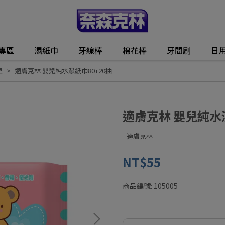
動專區
濕紙巾
牙線棒
棉花棒
牙間刷
日
型
適膚克林 嬰兒純水濕紙巾80+20抽
適膚克林 嬰兒純水濕
適膚克林
NT$55
商品編號:
105005