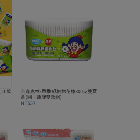
10款
奈森克林x乖乖 紙軸棉花棒300支雙寶
盒(圓＋螺旋雙效組)
NT$57