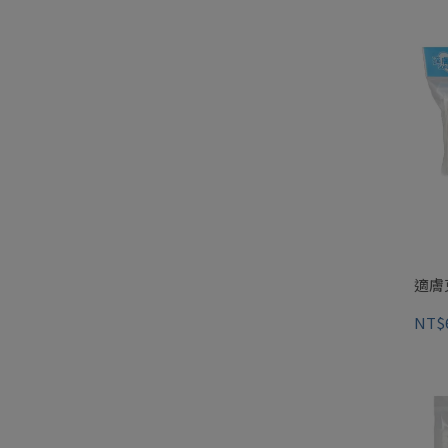
適膚
NT$