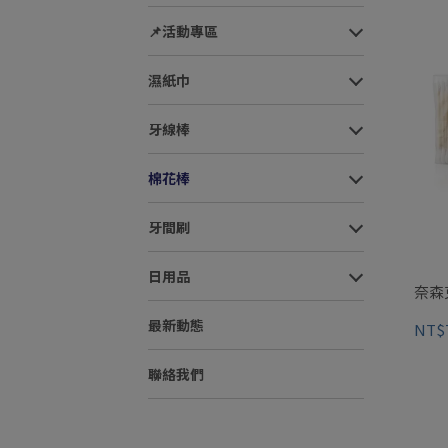
📌活動專區
濕紙巾
牙線棒
棉花棒
牙間刷
日用品
奈森
最新動態
NT$
聯絡我們