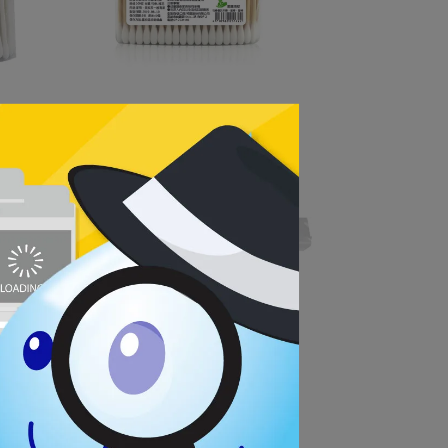
0支/
奈森克林竹軸棉花棒(200支/袋)
NT$29
袋)