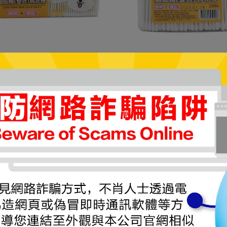
克林 細紙軸雙效棉花棒(400支/
奈森克林 細紙軸雙效棉花棒(20
袋)
69
NT$35
適膚克林 螺旋紙軸棉棒200支(