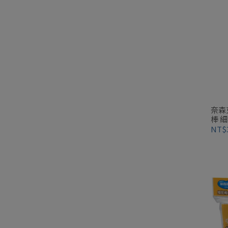
奈森
棒 
NT$