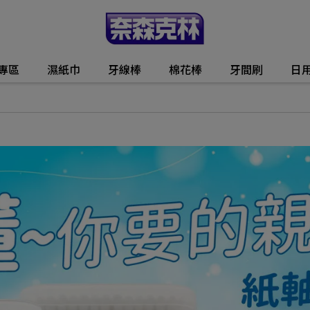
動專區
濕紙巾
牙線棒
棉花棒
牙間刷
日