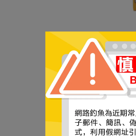
奈森
袋)
NT$