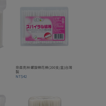
)
奈森克林 螺旋棉花棒(200支/盒)台灣
製
NT$42