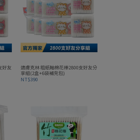
支好友
適膚克林 粗紙軸棉花棒2800支好友分
享組(2盒+6袋補充包)
NT$390