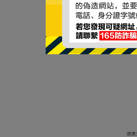
奈森
製
NT$
適膚