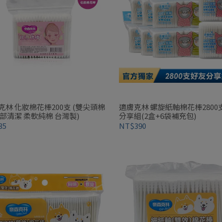
克林 化妝棉花棒200支 (雙尖頭棉
適膚克林 螺旋紙軸棉花棒2800
細部清潔 柔軟純棉 台灣製)
分享組(2盒+6袋補充包)
35
NT$390