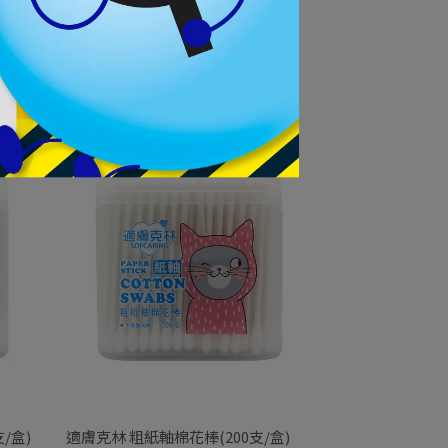
適膚克林 粗紙軸棉棒200支(袋)
NT$35
/盒)
適膚克林 粗紙軸棉花棒(200支/盒)