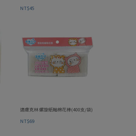
NT$45
)
適膚克林 螺旋紙軸棉花棒(400支/袋)
NT$69