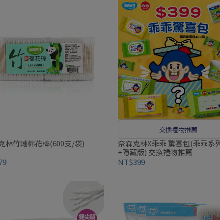
交換禮物推薦
克林竹軸棉花棒(600支/袋)
奈森克林X乖乖 驚喜包(乖乖系列
+隱藏版) 交換禮物推薦
79
NT$399