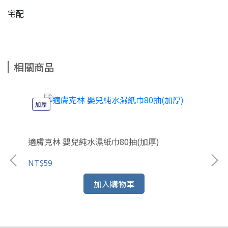
宅配
相關商品
加厚
適膚克林 嬰兒純水濕紙巾80抽(加厚)
奈森克
NT$59
NT$35
加入購物車