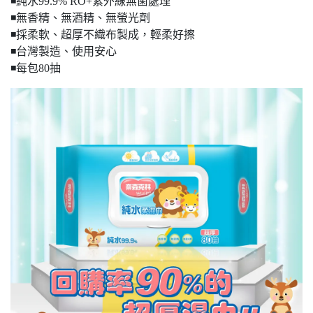
◾️純水99.9% RO+紫外線無菌處理
◾️無香精、無酒精、無螢光劑
◾️採柔軟、超厚不織布製成，輕柔好擦
◾️台灣製造、使用安心
◾️每包80抽