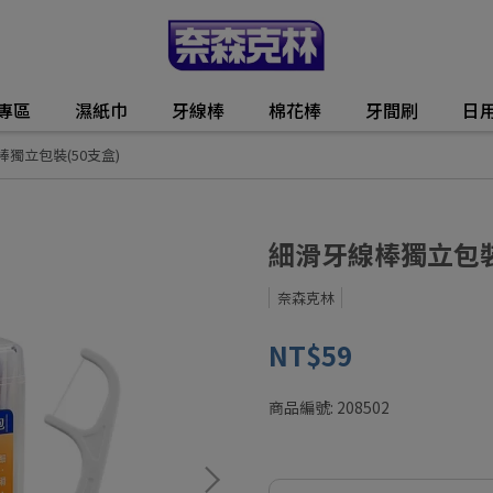
動專區
濕紙巾
牙線棒
棉花棒
牙間刷
日
獨立包裝(50支盒)
細滑牙線棒獨立包裝
奈森克林
NT$59
商品編號:
208502