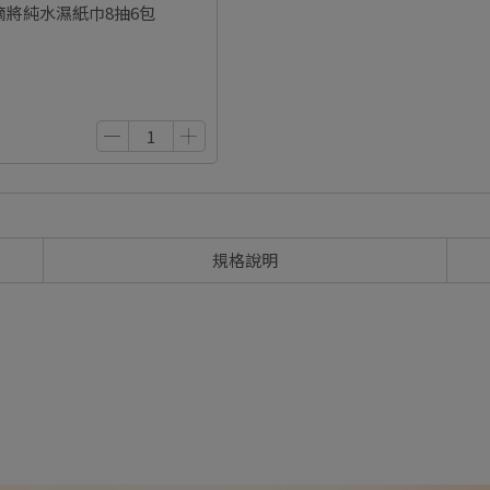
水滴將純水濕紙巾8抽6包
規格說明