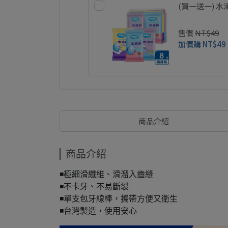
(買一送一) 
售價
NT$49
加價購
NT$49
商品介紹
商品介紹
◾️極細滑纖維、滑溜入齒縫
◾️不卡牙、不易斷裂
◾️單支包牙線棒，攜帶方便又衛生
◾️台灣製造，使用安心