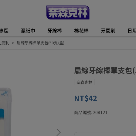
動專區
濕紙巾
牙線棒
棉花棒
牙間刷
日
生便利
扁線牙線棒單支包(50支/盒)
扁線牙線棒單支包(5
奈森克林
NT$42
商品編號:
208121