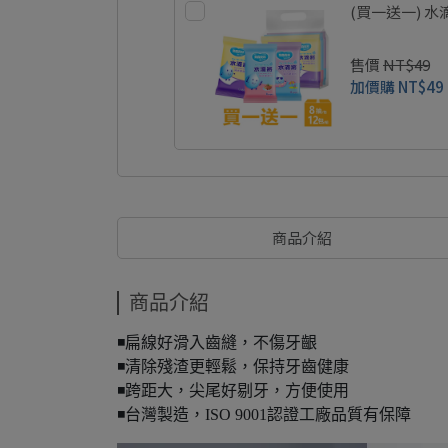
(買一送一) 
售價
NT$49
加價購
NT$49
商品介紹
商品介紹
◾️扁線好滑入齒縫，不傷牙齦
◾️清除殘渣更輕鬆，保持牙齒健康
◾️跨距大，尖尾好剔牙，方便使用
◾️台灣製造，ISO 9001認證工廠品質有保障