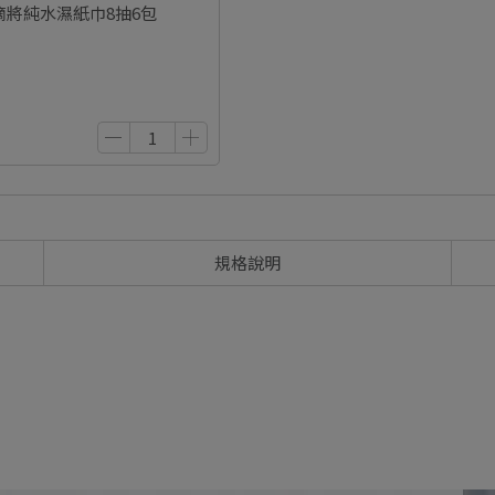
水滴將純水濕紙巾8抽6包
規格說明